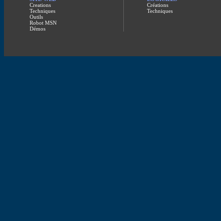
Creations
Créations
Techniques
Techniques
Outils
Robot MSN
Démos