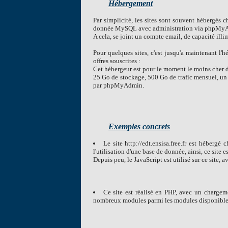
Hébergement
Par simplicité, les sites sont souvent hébergés c
donnée MySQL avec administration via phpMy
A cela, se joint un compte email, de capacité ill
Pour quelques sites, c'est jusqu'a maintenant l'
offres souscrites :
Cet hébergeur est pour le moment le moins cher d
25 Go de stockage, 500 Go de trafic mensuel, 
par phpMyAdmin.
Exemples concrets
Le site http://edt.ensisa.free.fr est hébergé
l'utilisation d'une base de donnée, ainsi, ce sit
Depuis peu, le JavaScript est utilisé sur ce site,
Ce site est réalisé en PHP, avec un chargem
nombreux modules parmi les modules disponibles g