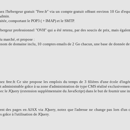
hez l'hébergeur gratuit "Free.fr" via un compte gratuit offrant environ 10 Go d'espa
Admin.
imitée, comportant le POP3 ( + IMAP) et le SMTP.
hébergeur professionnel "OVH" qui a été retenu, par des soucis de prix, mais égal
u marché, et propose :
un nom de domaine inclu, 10 comptes emails de 2 Go chacun, une base de donnée 
 chez free.fr. Ce site propose les emplois du temps de 3 filières d'une école d'ingé
e est administrable grâce à sa zone d'administration de type CMS réalisé exclusivemen
 avec le JQuery (extension supplémentaire du JavaScript) dans le but de fournir une in
ent des pages en AJAX via JQuery, notez que l'adresse ne change pas lors d'un c
râce à l'utilisation de JQuery.